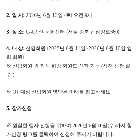
2.
2026
6
13
(
)
:
일 시
년
월
일
토
오전 9시
3.
:
CAC
(
)
장 소
산악문화센터
서울 강북구 삼양로660
.
(2025
6
11
~2026
6
10
​4
:
대 상
신입회원
년
월
일
년
월
일 입
)
회 회원
※
신입회원 외 참석 희망 회원도 신청 가능 (사전 신청 필
수!)
※
​OT
.
대상 신입회원 명단은 아래를 참고하세요
5.
참가신청
※
​ 원할한 행사 진행을 위하여 2026년 6월 10일(수)까지 참
가신청 링크를 클릭하여 신청해 주시기 바랍니다.