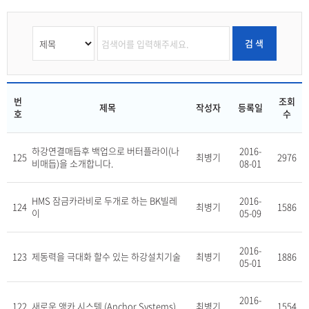
검 색
번
조회
제목
작성자
등록일
호
수
하강연결매듭후 백업으로 버터플라이(나
2016-
125
최병기
2976
비매듭)을 소개합니다.
08-01
HMS 잠금카라비로 두개로 하는 BK빌레
2016-
124
최병기
1586
이
05-09
2016-
123
제동력을 극대화 할수 있는 하강설치기술
최병기
1886
05-01
2016-
122
새로운 앵카 시스템 (Anchor Systems)
최병기
1554