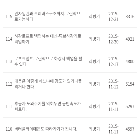
안자일렌과 크레바스구조까지-로린락으
2015-
115
최병기
3316
로가능하다
12-31
하강로프로 백업하는 대신-튜브하강기로
2015-
114
최병기
4921
백업하기
12-30
로프크램프-로린락으로 하강시 백업을 할
2015-
113
최병기
4800
수 있다
12-17
매듭은 어떻게 하느냐에 강도가 있거나풀
2015-
112
최병기
5154
리거나 한다
11-12
후등자 도와주기를 익혀두면 등반속도가
2015-
111
최병기
5297
빠르다.
11-11
2015-
110
버터플라이매듭도 따라가기가 됩니다.
최병기
4597
11-11