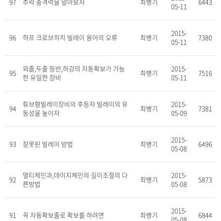
97
추락 충격력을 알아보자
최병기
6443
05-11
2015-
96
하프 크로브히치 빌레이 용어의 오류
최병기
7380
05-11
외줄,두줄 등반,하강의 자동확보가 가능
2015-
95
최병기
7516
한 유일한 장비
05-11
튜브형빌레이장비의 후등자 빌레이의 유
2015-
94
최병기
7381
동성을 높이자
05-09
2015-
93
잘못된 빌레이 방법
최병기
6496
05-08
멀티체인과,데이지체인의 길이조절의 다
2015-
92
최병기
5873
른방법
05-08
2015-
91
꼭 자동확보줄로 확보를 하려면
최병기
6844
05-08