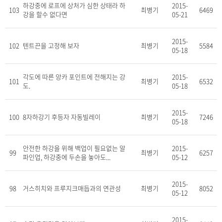
하강중에 로프에 상처가 심한 상태라 하
2015-
103
최병기
6469
강을 할수 없다면
05-21
2015-
102
텐트끈을 고정해 보자
최병기
5584
05-18
각도에 따른 앙카 포인트에 전해지는 강
2015-
101
최병기
6532
도.
05-18
2015-
100
8자하강기 후등자 자동빌레이
최병기
7246
05-18
안전한 하강을 위해 백업이 필요없는 알
2015-
99
최병기
6257
파인업, 하강중에 두손을 놓아도...
05-12
2015-
98
거스히치와 프루지크매듭과의 연관성
최병기
8052
05-12
2015-