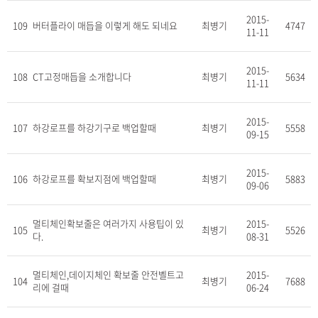
2015-
109
버터플라이 매듭을 이렇게 해도 되네요
최병기
4747
11-11
2015-
108
CT고정매듭을 소개합니다
최병기
5634
11-11
2015-
107
하강로프를 하강기구로 백업할때
최병기
5558
09-15
2015-
106
하강로프를 확보지점에 백업할때
최병기
5883
09-06
멀티체인확보줄은 여러가지 사용팁이 있
2015-
105
최병기
5526
다.
08-31
멀티체인,데이지체인 확보줄 안전벨트고
2015-
104
최병기
7688
리에 걸때
06-24