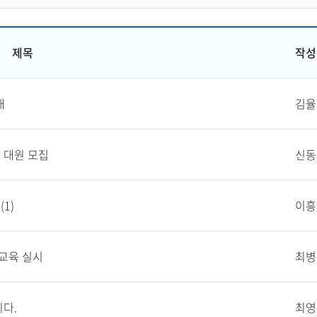
제목
작성
내
김율
 대원 모집
신동
1)
이흥
 교육 실시
최병
다.
최영