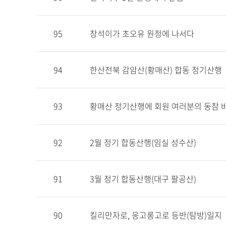
95
창석이가 초오유 원정에 나서다
94
한산전북 감암산(황매산) 합동 정기산행
93
황매산 정기산행에 회원 여러분의 동참 
92
2월 정기 합동산행(임실 성수산)
91
3월 정기 합동산행(대구 팔공산)
90
킬리만자로, 응고롱고로 등반(탐방)일지