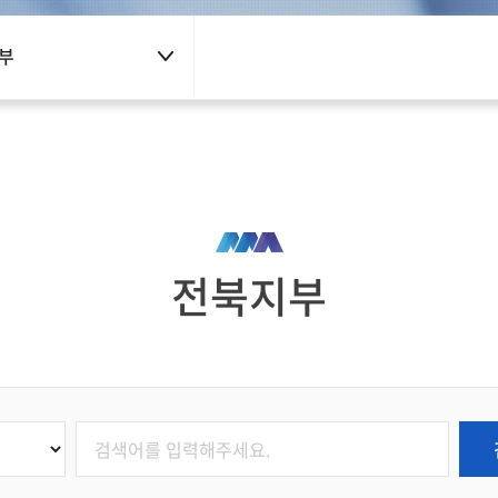
부
전북지부