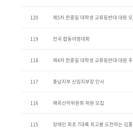
120
제5차 한중일 대학생 교류등반대 대원 
119
전국 합동야영대회
118
제4차 한중일 대학생 교류등반대 대원 추
117
충남지부 신임지부장 인사
116
해외산악위원회 위원 모집
115
장애인 최초 7대륙 최고봉 도전하는 김