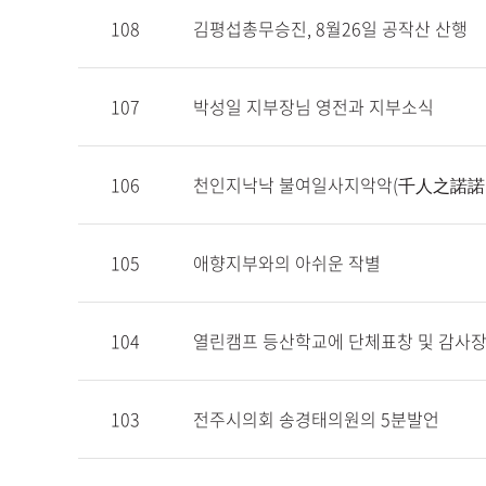
108
김평섭총무승진, 8월26일 공작산 산행
107
박성일 지부장님 영전과 지부소식
106
천인지낙낙 불여일사지악악(千人之諾諾
105
애향지부와의 아쉬운 작별
104
열린캠프 등산학교에 단체표창 및 감사장
103
전주시의회 송경태의원의 5분발언