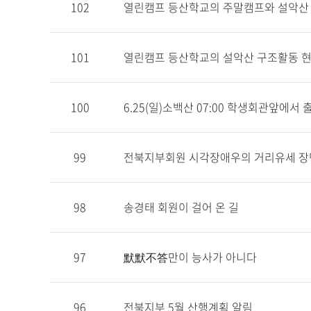
102
열린캠프 등산학교의 주말캠프와 설악산
101
열린캠프 등산학교의 설악산 구조활동 
100
6.25(일)소백산 07:00 학생회관앞에서 
99
전북지부회원 시각장애우의 거리유세 장
98
송경태 회원이 걸어 온 길
97
默默不答만이 능사가 아니다
96
전북지부 5월 산행계획 알림