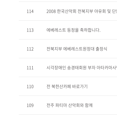
114
2008 한국산악회 전북지부 야유회 및 
113
에베레스트 등정을 축하합니다.
112
전북지부 에베레스트원정대 출정식
111
시각장애인 송경태회원 부자 아타카마사막
110
전 북한산카페 바로가기
109
전주 파티마 산악회와 함께