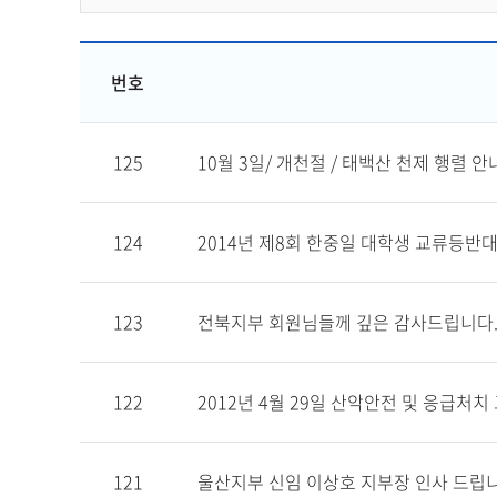
번호
125
10월 3일/ 개천절 / 태백산 천제 행렬 안
124
2014년 제8회 한중일 대학생 교류등반대
123
전북지부 회원님들께 깊은 감사드립니다.(
122
2012년 4월 29일 산악안전 및 응급처치
121
울산지부 신임 이상호 지부장 인사 드립니