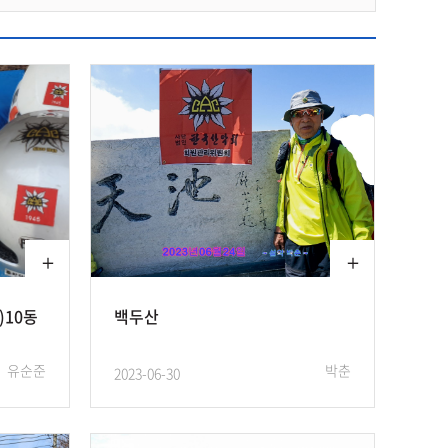
)10동
백두산
유순준
박춘
2023-06-30