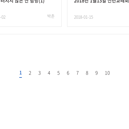
려지지 않은 산 탐방(1)
2018년 1월13일 신년교례
박춘
-02
2018-01-15
1
2
3
4
5
6
7
8
9
10