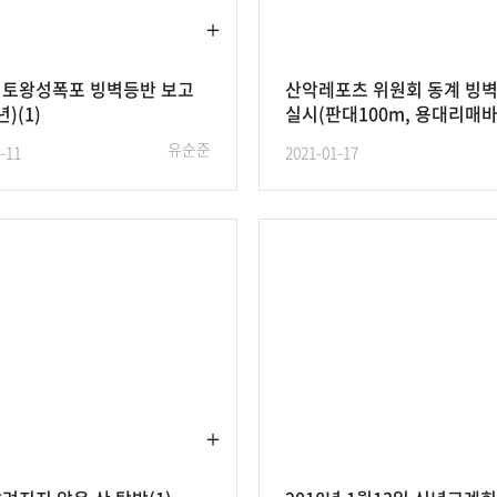
산 토왕성폭포 빙벽등반 보고
산악레포츠 위원회 동계 빙
년)(1)
실시(판대100m, 용대리매바
유순준
-11
2021-01-17