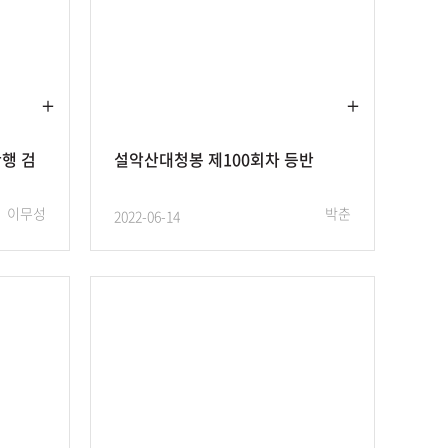
산행 검
설악산대청봉 제100회차 등반
이무성
박춘
2022-06-14