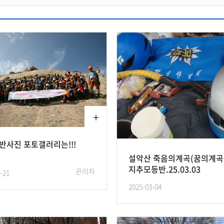
반사진 포토갤러리는!!!
설악산 죽음의계곡(꿈의계곡
지추모등반.25.03.03
관리자
-21
2025-03-04