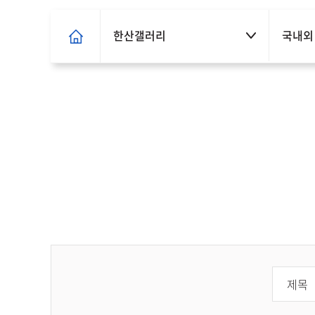
한산갤러리
국내외