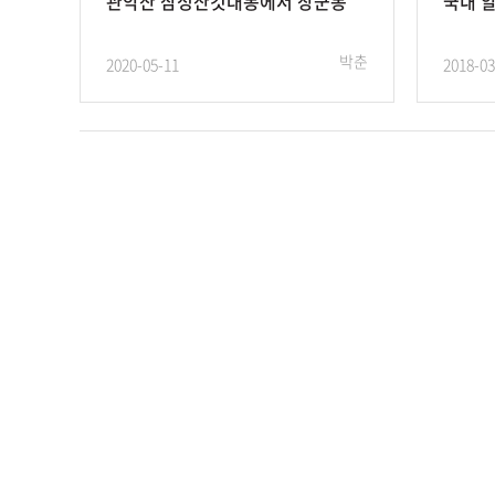
관악산 삼성산깃대봉에서 장군봉
국내 알
박춘
2020-05-11
2018-03