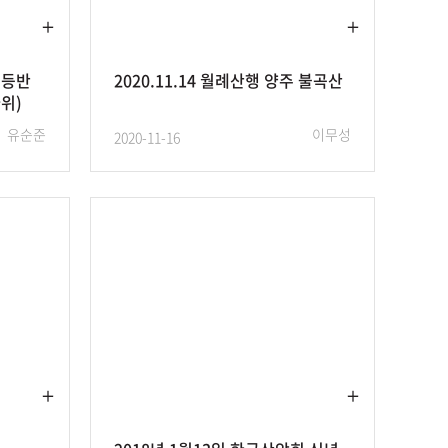
벽등반
2020.11.14 월례산행 양주 불곡산
위)
유순준
이무성
2020-11-16