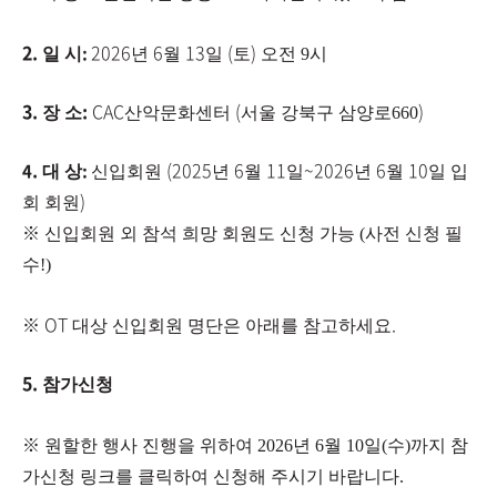
2.
2026
6
13
(
)
:
일 시
년
월
일
토
오전 9시
3.
:
CAC
(
)
장 소
산악문화센터
서울 강북구 삼양로660
.
(2025
6
11
~2026
6
10
​4
:
대 상
신입회원
년
월
일
년
월
일 입
)
회 회원
※
신입회원 외 참석 희망 회원도 신청 가능 (사전 신청 필
수!)
※
​OT
.
대상 신입회원 명단은 아래를 참고하세요
5.
참가신청
※
​ 원할한 행사 진행을 위하여 2026년 6월 10일(수)까지 참
가신청 링크를 클릭하여 신청해 주시기 바랍니다.